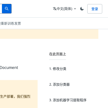
Search
语言
中文(简体)
登录
search
translate
expand_more
段重新训练发票
在此页面上
cument
1. 修改分类
2. 添加分类器
生产部署，我们强烈
3. 添加机器学习提取程序