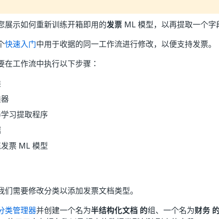
您展示如何重新训练开箱即用的
发票
ML 模型，以再提取一个字
个
快速入门
中用于收据的同一工作流进行修改，以便支持发票。
要在工作流中执行以下步骤：
类
类器
器学习提取程序
据
发票 ML 模型
我们需要修改分类以添加发票文档类型。
分类管理器
并创建一个名为
半结构化文档 的
组、一个名为
财务 