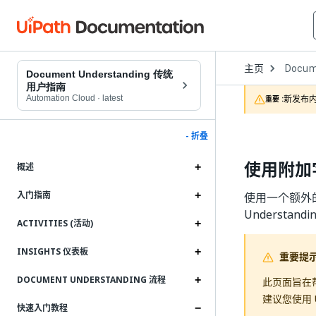
Open
主页
Docum
Dropd
Document Understanding 传统
to
用户指南
choose
Automation Cloud
·
latest
新发布内
重要 :
product
- 折叠
使用附加
概述
入门指南
使用一个额外的
Understan
ACTIVITIES (活动)
INSIGHTS 仪表板
重要提
DOCUMENT UNDERSTANDING 流程
此页面旨在帮助
建议您使用 U
快速入门教程