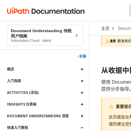
Open
主页
Docum
Dropd
Document Understanding 传统
to
用户指南
choose
Automation Cloud
·
latest
新发布内
重要 :
product
- 折叠
从收据中
概述
入门指南
使用 Docum
提供分步指导
ACTIVITIES (活动)
INSIGHTS 仪表板
重要提
DOCUMENT UNDERSTANDING 流程
此页面旨在帮助首
强烈建议您使用
快速入门教程