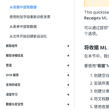
从收据中提取数据
This quicksta
使用附加字段重新训练发票
Receipts
ML m
从表单中提取数据
可以通过提供“
个选项。
从文件开始创建新自动化
框架组件
将收据 M
在本节中，我
模型详细信息
要使用“
收据
”
管道
创建空
OCR 服务
安装所
支持的语言
创建分
深度学习
将文档
数据与安全性
使用收据