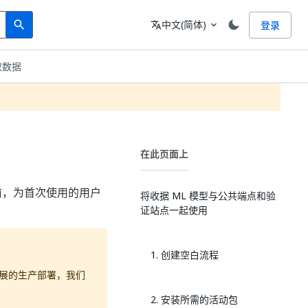
Search
语言
中文(简体)
登录
search
translate
expand_more
取数据
在此页面上
署之前，为首次使用的用户
将收据 ML 模型与公共端点和验
证站点一起使用
1. 创建空白流程
展的生产部署，我们
2. 安装所需的活动包