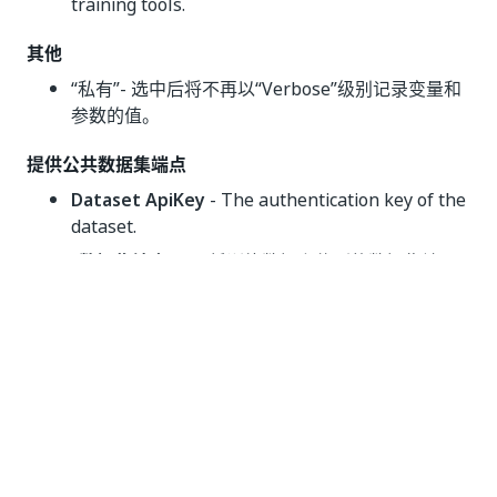
training tools.
其他
“私有”
- 选中后将不再以“Verbose”级别记录变量和
参数的值。
提供公共数据集端点
Dataset ApiKey
- The authentication key of the
dataset.
“数据集端点”
- 可将训练数据上传到的数据集端
点。
数据集设为 “公开”
后，即可在 UiPath™ 环境外
部通过端点使用 API 密钥访问该数据集。如果您要
将数据集上传到未连接的 AI Center 实例（例如，
在混合部署中，AI Center 位于云端，并且机器人
已连接到内部部署租户），请执行此操作。
选择项目的私有数据集
数据集
- 可上传训练数据的数据集。如果机器人已