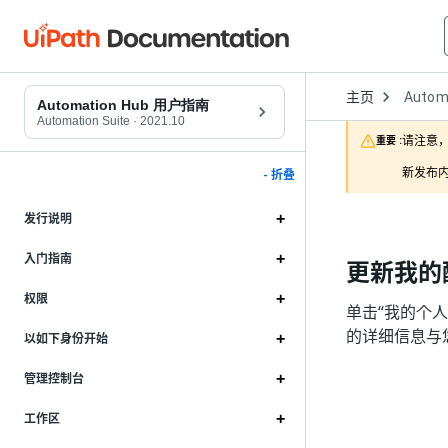
Open
主页
Autom
Dropd
Automation Hub 用户指南
to
Automation Suite
·
2021.10
choose
请注意，
重要 :
product
新发布内
- 折叠
发行说明
入门指南
更新我的
权限
单击“我的个
的详细信息与
以如下身份开始
管理控制台
工作区