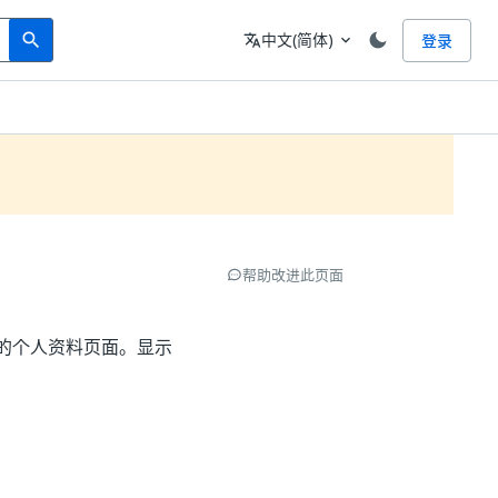
Search
语言
中文(简体)
登录
search
translate
expand_more
帮助改进此页面
您的个人资料页面。显示