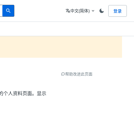
Search
语言
中文(简体)
登录
search
translate
expand_more
帮助改进此页面
您的个人资料页面。显示