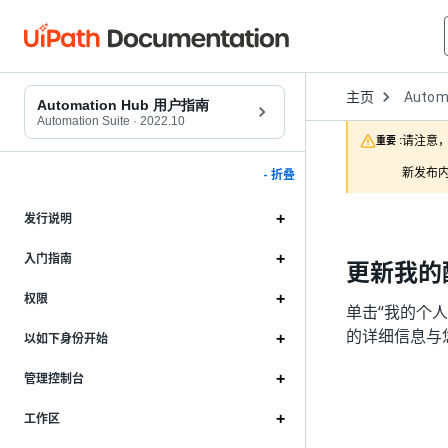
Open
主页
Autom
Dropd
Automation Hub 用户指南
to
Automation Suite
·
2022.10
choose
请注意，
重要 :
product
新发布内
- 折叠
发行说明
入门指南
更新我的
权限
单击“我的个
的详细信息与
以如下身份开始
管理控制台
工作区