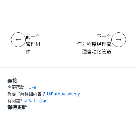
是
否
thumb_up
thumb_down
前一个
下一个
管理组
作为程序经理管
件
理自动化管道
连接
需要帮助?
支持
想要了解详细内容？
UiPath Academy
有问题?
UiPath 论坛
保持更新