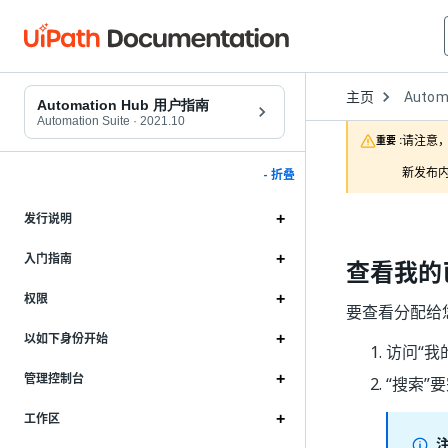
Open
主页
Autom
Dropd
Automation Hub 用户指南
to
Automation Suite
·
2021.10
choose
请注意，
重要 :
product
新发布内
- 折叠
发行说明
入门指南
查看我的
权限
要查看分配给
以如下身份开始
访问“我
管理控制台
“搜索”
要
工作区