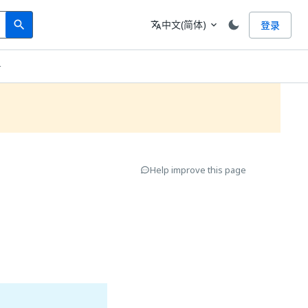
Search
语言
中文(简体)
登录
search
translate
expand_more
务
Help improve this page