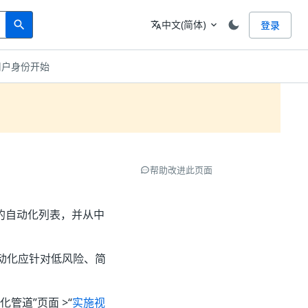
Search
语言
中文(简体)
登录
search
translate
expand_more
用户身份开始
帮助改进此页面
的自动化列表，并从中
动化应针对低风险、简
管道”页面 >“
实施视