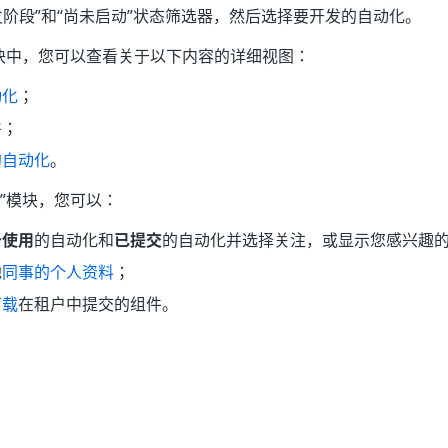
开发阶段”和“尚未启动”状态筛选器，然后选择要开发的自动化。
块中，您可以查看关于以下内容的详细视图：
动化
；
件
；
的自动化
。
”模块，您可以：
备使用
的自动化和
已提交
的自动化并选择关注，或显示您感兴趣
他
同事的个人资料
；
下载
在租户中提交的组件。
是
否
thumb_up
thumb_down