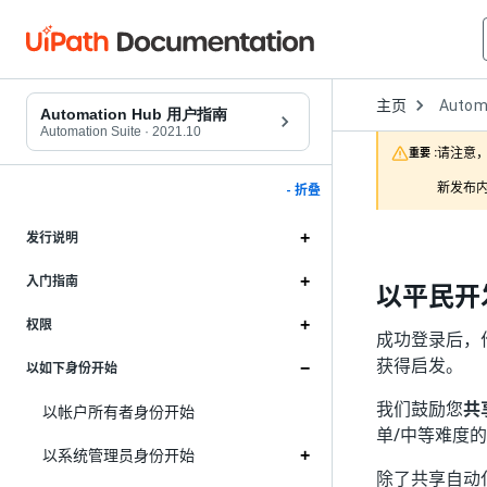
Open
主页
Autom
Dropd
Automation Hub 用户指南
to
Automation Suite
·
2021.10
choose
请注意，
重要 :
product
新发布内
- 折叠
发行说明
入门指南
以平民开
权限
成功登录后，
获得启发。
以如下身份开始
我们鼓励您
共
以帐户所有者身份开始
单/中等难度
以系统管理员身份开始
除了共享自动