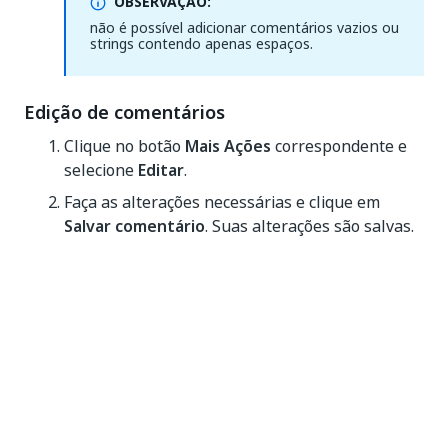
OBSERVAÇÃO:
não é possível adicionar comentários vazios ou
strings contendo apenas espaços.
Edição de comentários
Clique no botão
Mais Ações
correspondente e
selecione
Editar
.
Faça as alterações necessárias e clique em
Salvar comentário
. Suas alterações são salvas.
Remoção de comentários
Clique no botão
Mais ações
correspondente.
Clique em
Remover
. O comentário é excluído.
Objeto ausente
Este objeto não está disponível no repositório.