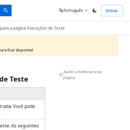
Search
Idioma
Português
Entrar
search
translate
expand_more
para a página Execuções de Teste
ra ficar disponível.
Ajude a melhorar esta
de Teste
página
trada. Você pode
.
teste. As seguintes