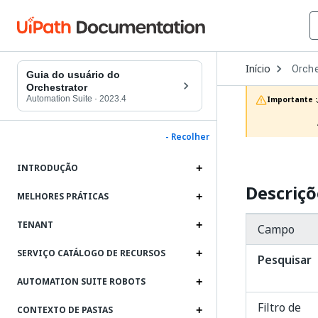
Open
Início
Orche
Dropd
Guia do usuário do
to
Orchestrator
choos
Automation Suite
·
2023.4
Importante :
produc
- Recolher
INTRODUÇÃO
Descriçõ
MELHORES PRÁTICAS
TENANT
Campo
SERVIÇO CATÁLOGO DE RECURSOS
Pesquisar
AUTOMATION SUITE ROBOTS
Filtro de
CONTEXTO DE PASTAS