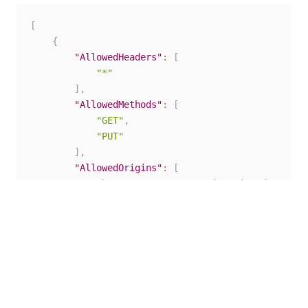
[
{
"AllowedHeaders"
:
[
"*"
]
,
"AllowedMethods"
:
[
"GET"
,
"PUT"
]
,
"AllowedOrigins"
:
[
"https://your.automationsuite.dns.name
]
,
"ExposeHeaders"
:
[
]
}
]
Consulte aqui a documentação oficial do Amazon S3
sobre o assunto de compartilhamento de recursos