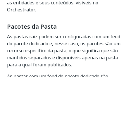
as entidades e seus conteúdos, visíveis no
Orchestrator.
Pacotes da Pasta
As pastas raiz podem ser configuradas com um feed
do pacote dedicado e, nesse caso, os pacotes são um
recurso específico da pasta, o que significa que são
mantidos separados e disponíveis apenas na pasta
para a qual foram publicados.
As pastas com um feed do pacote dedicado são
marcadas com um rótulo
Pacotes da pasta
abaixo do
nome da pasta.
Observe que, no Studio, o feed da pasta pode não
aparecer imediatamente. É necessário atualizar a
conexão do Orchestrator para exibi-la.
Figura 1.
Pacotes da Pasta