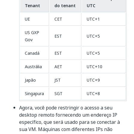
Tenant
do tenant
UTC
UE
CET
UTC+1
US GXP
EST
UTC+5
Gov
Canadá
EST
UTC+5
Austrália
AET
UTC+10
Japão
JST
UTC+9
Singapura
SGT
UTC+8
Agora, você pode restringir o acesso a seu
desktop remoto fornecendo um endereço IP
específico, que será usado para se conectar à
sua VM. Máquinas com diferentes IPs não