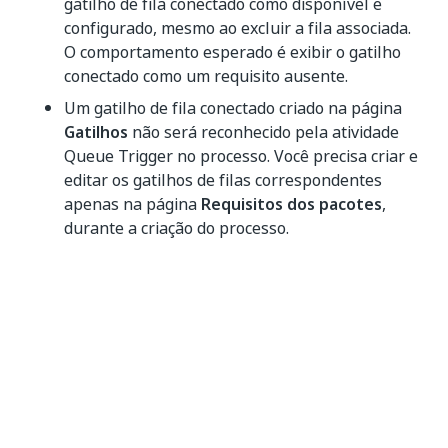
gatilho de fila conectado como disponível e
configurado, mesmo ao excluir a fila associada.
O comportamento esperado é exibir o gatilho
conectado como um requisito ausente.
Um gatilho de fila conectado criado na página
Gatilhos
não será reconhecido pela atividade
Queue Trigger no processo. Você precisa criar e
editar os gatilhos de filas correspondentes
apenas na página
Requisitos dos pacotes
,
durante a criação do processo.
Correções de bugs
Solicitações de logs de auditoria não retornam
mais os valores de senhas criptografadas em
ativos de credenciais.
O Orchestrator identificava gatilhos conectados
excluídos manualmente como requisitos dos
pacotes existentes.