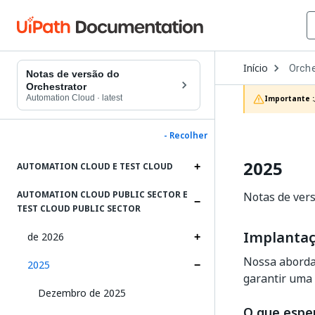
Open
Início
Orche
Dropd
Notas de versão do
to
Orchestrator
choos
Automation Cloud
·
latest
Importante :
produc
- Recolher
2025
AUTOMATION CLOUD E TEST CLOUD
AUTOMATION CLOUD PUBLIC SECTOR E
Notas de vers
TEST CLOUD PUBLIC SECTOR
Implantaç
de 2026
Nossa abordag
2025
garantir uma 
Dezembro de 2025
O que espe