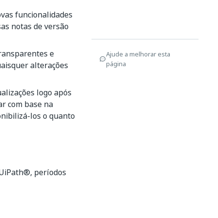
ovas funcionalidades
sas notas de versão
transparentes e
Ajude a melhorar esta
página
uaisquer alterações
ualizações logo após
iar com base na
ibilizá-los o quanto
 UiPath®, períodos