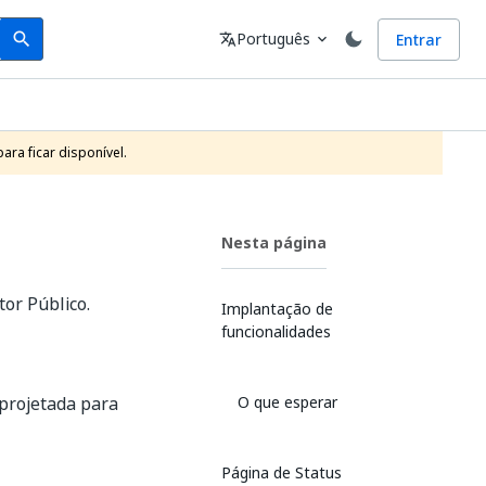
Search
Idioma
Português
Entrar
search
translate
expand_more
ra ficar disponível.
Nesta página
or Público.
Implantação de
funcionalidades
projetada para
O que esperar
Página de Status