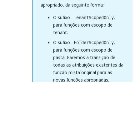
apropriado, da seguinte forma:
O sufixo
,
-TenantScopedOnly
para funções com escopo de
tenant.
O sufixo
,
-FolderScopedOnly
para funções com escopo de
pasta. Faremos a transição de
todas as atribuições existentes da
função mista original para as
novas funções apropriadas.
Como a função Robô funciona como uma função
mista personalizada, estamos dividindo-a em
funções
e
Robot-TenantScopedOnly
Robot-
.
FolderScopedOnly