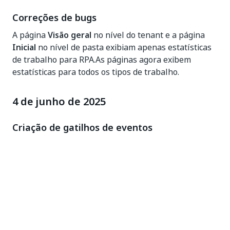
Correções de bugs
A página
Visão geral
no nível do tenant e a página
Inicial
no nível de pasta exibiam apenas estatísticas
de trabalho para RPA.As páginas agora exibem
estatísticas para todos os tipos de trabalho.
4 de junho de 2025
Criação de gatilhos de eventos
desconectados
O Orchestrator agora permite que você crie gatilhos
de eventos desconectados, que você define do zero,
fora de um processo existente. A nova funcionalidade,
anteriormente disponível no Integration Service,
complementa o recurso existente do Orchestrator
para editar gatilhos conectados definidos como