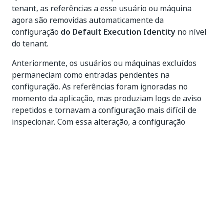
tenant, as referências a esse usuário ou máquina
agora são removidas automaticamente da
configuração
do Default Execution Identity
no nível
do tenant.
Anteriormente, os usuários ou máquinas excluídos
permaneciam como entradas pendentes na
configuração. As referências foram ignoradas no
momento da aplicação, mas produziam logs de aviso
repetidos e tornavam a configuração mais difícil de
inspecionar. Com essa alteração, a configuração
permanece em sincronização com os usuários e
máquinas reais no tenant.
4 de junho de 2026
Nova integração do armazenamento de
credenciais: Delinea Secret Server (somente