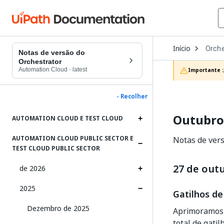
Open
Início
Orche
Dropd
Notas de versão do
to
Orchestrator
choos
Automation Cloud
·
latest
Importante :
produc
- Recolher
Outubro
AUTOMATION CLOUD E TEST CLOUD
AUTOMATION CLOUD PUBLIC SECTOR E
Notas de vers
TEST CLOUD PUBLIC SECTOR
27 de out
de 2026
2025
Gatilhos de
Dezembro de 2025
Aprimoramos a
total de gatil