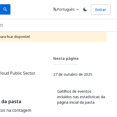
Search
Idioma
Português
Entrar
search
translate
expand_more
25
ra ficar disponível.
Nesta página
oud Public Sector.
27 de outubro de 2025
Gatilhos de eventos
incluídos nas estatísticas da
l da pasta
página inicial da pasta
ntos na contagem