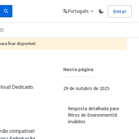
Search
Idioma
Português
Entrar
search
translate
expand_more
25
ra ficar disponível.
Nesta página
loud Dedicado.
29 de outubro de 2025
Resposta detalhada para
filtros de EnvironmentId
inválidos
 não compatível
 uma
Solicitação