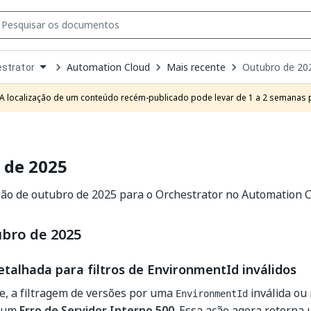
Automation Cloud
Mais recente
Outubro de 20
strator
own
e
A localização de um conteúdo recém-publicado pode levar de 1 a 2 semanas pa
t
 de 2025
ão de outubro de 2025 para o Orchestrator no Automation C
ubro de 2025
talhada para filtros de EnvironmentId inválidos
e, a filtragem de versões por uma
inválida ou
EnvironmentId
m um
Erro de Servidor Interno 500
. Essa ação agora retorna