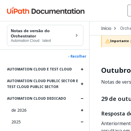
Open
Início
Orche
Dropd
Notas de versão do
to
Orchestrator
choos
Automation Cloud
·
latest
Importante :
produc
- Recolher
Outubro
AUTOMATION CLOUD E TEST CLOUD
AUTOMATION CLOUD PUBLIC SECTOR E
Notas de vers
TEST CLOUD PUBLIC SECTOR
29 de out
AUTOMATION CLOUD DEDICADO
de 2026
Resposta de
2025
Anteriorment
resultava e