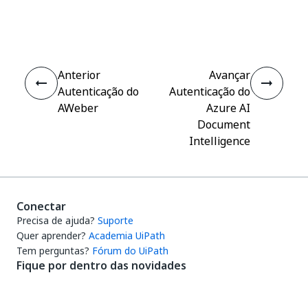
Sim
Não
thumb_up
thumb_down
Anterior
Avançar
Autenticação do
Autenticação do
AWeber
Azure AI
Document
Intelligence
Conectar
Precisa de ajuda?
Suporte
Quer aprender?
Academia UiPath
Tem perguntas?
Fórum do UiPath
Fique por dentro das novidades