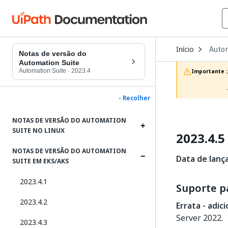
Open
Início
Autom
Dropd
Notas de versão do
to
Automation Suite
choos
Automation Suite
·
2023.4
Importante :
produc
- Recolher
NOTAS DE VERSÃO DO AUTOMATION
SUITE NO LINUX
2023.4.5
NOTAS DE VERSÃO DO AUTOMATION
Data de lanç
SUITE EM EKS/AKS
2023.4.1
Suporte p
2023.4.2
Errata - adi
Server 2022.
2023.4.3