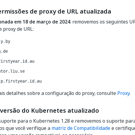
permissões de proxy de URL atualizada
cionada em 18 de março de 2024
: removemos os seguintes UR
e proxy de URL:
ly.by
g.de
firstyear.id.au
ator.liu.se
jp.firstyear.id.au
is detalhes sobre a configuração do proxy, consulte
Proxy
.
 versão do Kubernetes atualizado
suporte para o Kubernetes 1.28 e removemos o suporte para
 que você verifique a
matriz de Compatibilidade
e certifiqu