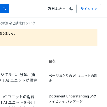
Search
言語
日本語
サインイン
search
translate
expand_more
況の測定と請求ロジック
りません。

目次
ル: デジタル化、分類、抽
ページあたりの AI ユニットの料
 AI ユニットが課金
金
Document Understanding アク
AI ユニットの消費
ティビティ パッケージ
 AI ユニットを使用