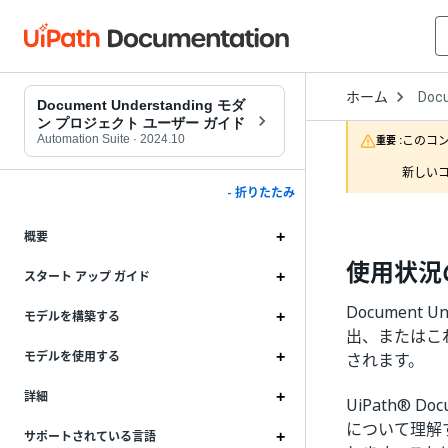
Open
ホーム
Doc
Drop
Document Understanding モダ
to
ン プロジェクト ユーザー ガイド
choo
Automation Suite
·
2024.10
このコ
重要 :
produ
新しいコ
- 折りたたみ
概要
使用状況
スタート アップ ガイド
Document
モデルを構築する
出、またはこれ
モデルを使用する
されます。
詳細
UiPath® Doc
について理解す
サポートされている言語