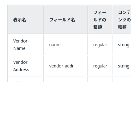
フィー
コンテ
表示名
フィールド名
ルドの
ンツの
種類
種類
Vendor
name
regular
string
Name
Vendor
vendor-addr
regular
string
Address
Billing Name
billing-name
regular
string
Billing
billing-addr
regular
string
Address
Shipping
shipping-addr
regular
string
Address