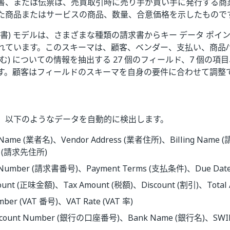
書、または伝票は、売買取引時に売り手が買い手に発行する商
た商品またはサービスの商品、数量、合意価格を示したもので
s (請求書) モデルは、さまざまな種類の請求書からキー データ ポ
れています。このスキーマは、顧客、ベンダー、支払い、商品
む) についての情報を抽出する 27 個のフィールド、7 個の
す。顧客はフィールドのスキーマを自身の要件に合わせて調整
、以下のようなデータを自動的に検出します。
 Name (業者名)、Vendor Address (業者住所)、Billing Name 
s (請求先住所)
e Number (請求書番号)、Payment Terms (支払条件)、Due Dat
ount (正味金額)、Tax Amount (税額)、Discount (割引)、Tota
mber (VAT 番号)、VAT Rate (VAT 率)
Account Number (銀行の口座番号)、Bank Name (銀行名)、SWI