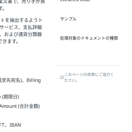
業文書で、売り手が買
す。
サンプル
イントを抽出するようト
/サービス、支払詳細
項目、および通貨分類器
処理対象のドキュメントの種類
できます。
このページの改善にご協力く
(請求先宛名)、Billing
ださい。
e (期限日)
l Amount (合計金額)
FT、IBAN