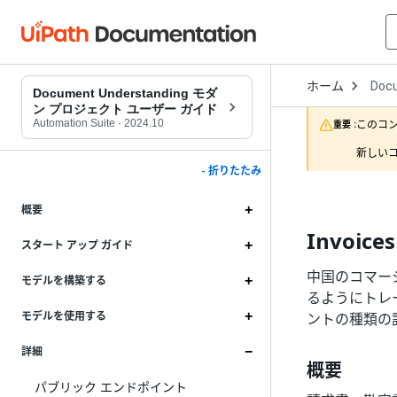
Open
ホーム
Doc
Drop
Document Understanding モダ
to
ン プロジェクト ユーザー ガイド
choo
Automation Suite
·
2024.10
このコ
重要 :
produ
新しいコ
- 折りたたみ
概要
Invoic
スタート アップ ガイド
中国のコマー
モデルを構築する
るようにトレーニ
モデルを使用する
ントの種類の
詳細
概要
パブリック エンドポイント