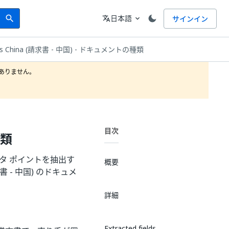
Search
言語
日本語
サインイン
search
translate
expand_more
ces China (請求書 - 中国) - ドキュメントの種類
りません。

目次
種類
タ ポイントを抽出す
概要
書 - 中国) のドキュメ
詳細
Extracted fields