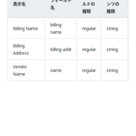
フィールド
表示名
ルドの
ンツの
名
種類
種類
billing-
Billing Name
regular
string
name
Billing
billing-addr
regular
string
Address
Vendor
name
regular
string
Name
Vendor
vendor-
regular
string
Address
addr
アカウント番
account-
regular
id-no
号
no
Invoice
invoice-no
regular
id-no