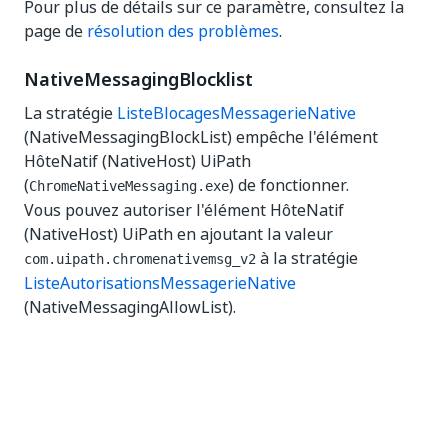
Pour plus de détails sur ce paramètre, consultez la
page de
résolution des problèmes
.
NativeMessagingBlocklist
La stratégie
ListeBlocagesMessagerieNative
(NativeMessagingBlockList) empêche l'élément
HôteNatif (NativeHost) UiPath
(
) de fonctionner.
ChromeNativeMessaging.exe
Vous pouvez autoriser l'élément HôteNatif
(NativeHost) UiPath en ajoutant la valeur
à la stratégie
com.uipath.chromenativemsg_v2
ListeAutorisationsMessagerieNative
(NativeMessagingAllowList).
ExtensionInstallBlockList
La stratégie
ExtensionInstallBlockList
empêche
l’installation d’extensions sur la machine.