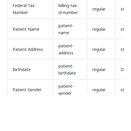
Federal Tax
billing-tax-
regular
strin
Number
id-number
patient-
Patient Name
regular
strin
name
patient-
Patient Address
regular
strin
address
patient-
Birthdate
regular
Date
birthdate
patient-
Patient Gender
regular
strin
gender
Type of Bill
bill-notype
regular
strin
total-
Total Amount
regular
Numé
amount