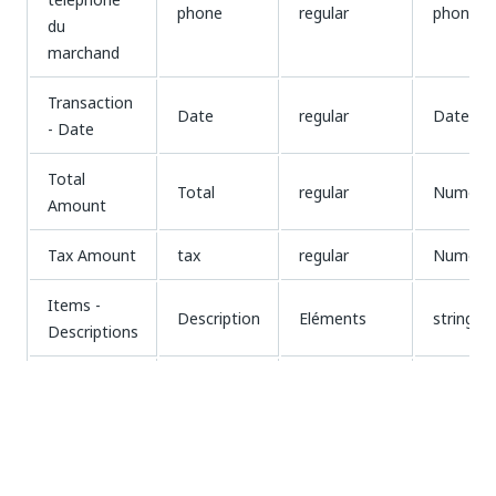
phone
regular
phone
du
marchand
Transaction
Date
regular
Date
- Date
Total
Total
regular
Numériq
Amount
Tax Amount
tax
regular
Numériq
Items -
Description
Eléments
string
Descriptions
Items -
Quantité
Eléments
Numériq
Quantities
Items - Unit
unit-price
Eléments
Numériq
Prices