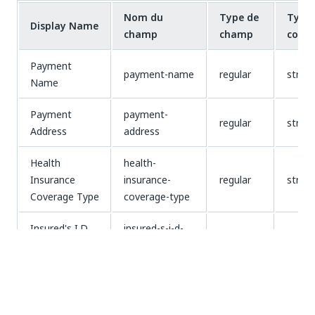
Nom du
Type de
Type 
Display Name
champ
champ
cont
Payment
payment-name
regular
string
Name
Payment
payment-
regular
string
Address
address
Health
health-
Insurance
insurance-
regular
string
Coverage Type
coverage-type
Insured's I.D
insured-s-i-d-
regular
string
Number
number
Patient's
patient-name
regular
string
Name