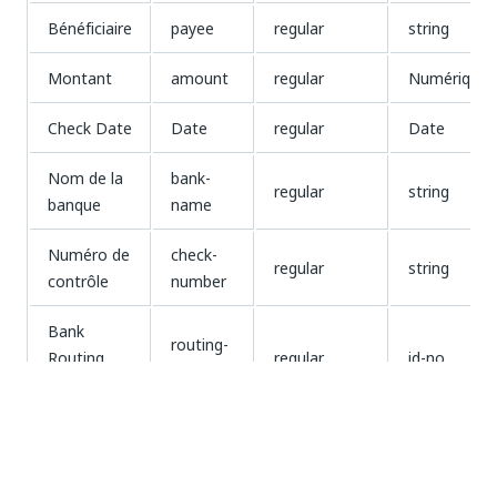
Bénéficiaire
payee
regular
string
Montant
amount
regular
Numérique
Check Date
Date
regular
Date
Nom de la
bank-
regular
string
banque
name
Numéro de
check-
regular
string
contrôle
number
Bank
routing-
Routing
regular
id-no
number
Number
Bank
account-
Account
regular
string
number
Number