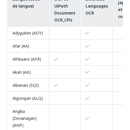
japon
de langue)
UiPath
Languages
et
Document
OCR
corée
OCR_CPU
Adyguéen (ADY)
✅
Afar (AA)
✅
Afrikaans (AFR)
✅
✅
Akan (AK)
✅
Albanais (SQI)
✅
✅
Algonquin (ALQ)
✅
Angika
(Devanagari)
✅
(ANP)