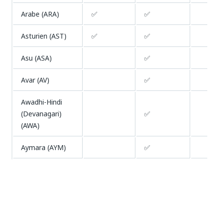
Arabe (ARA)
✅
✅
Asturien (AST)
✅
✅
Asu (ASA)
✅
Avar (AV)
✅
Awadhi-Hindi
(Devanagari)
✅
(AWA)
Aymara (AYM)
✅
Azerbaïdjanais
✅
(latin) (AZ)
Bafia (KSF)
✅