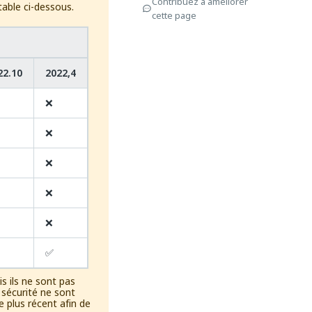
Contribuez à améliorer
table ci-dessous.
cette page
22.10
2022,4
❌
❌
❌
❌
❌
✅
s ils ne sont pas
 sécurité ne sont
 plus récent afin de