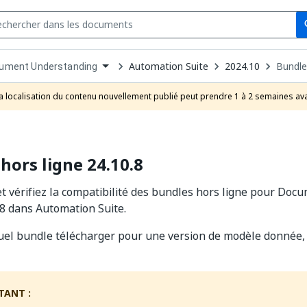
Se
s
n
Automation Suite
2024.10
Bundle
ument Understanding
pdown
se
a localisation du contenu nouvellement publié peut prendre 1 à 2 semaines ava
uct
hors ligne 24.10.8
t vérifiez la compatibilité des bundles hors ligne pour Do
.8 dans Automation Suite.
uel bundle télécharger pour une version de modèle donnée, v
TANT :