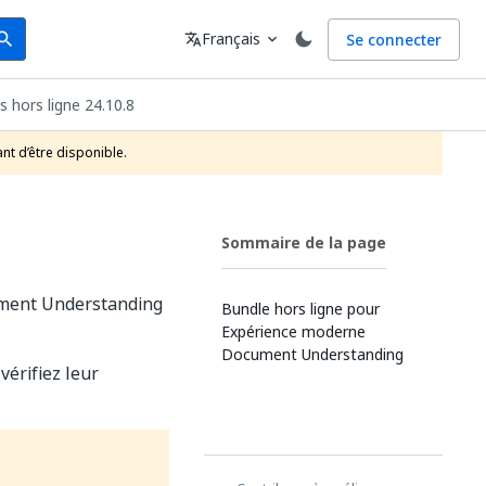
arch
Langue
Français
Se connecter
earch
translate
expand_more
s hors ligne 24.10.8
nt d’être disponible.
Sommaire de la page
cument Understanding
Bundle hors ligne pour
Expérience moderne
Document Understanding
érifiez leur