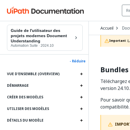
Ope
Accueil
Doc
Dro
Guide de l'utilisateur des
to
projets modernes Document
choo
L
Understanding
Important :
prod
Automation Suite
·
2024.10
- Réduire
Bundles 
VUE D'ENSEMBLE (OVERVIEW)
Téléchargez e
DÉMARRAGE
version 24.10
CRÉER DES MODÈLES
Pour savoir q
compatibilité.
UTILISER DES MODÈLES
DÉTAILS DU MODÈLE
IMPOR