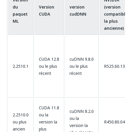
du
Version
version
(version
paquet
CUDA
cudDNN
compatible
ML
la plus
ancienne)
CUDA 12.8
cuDNN 9.8.0
2.2510.1
ou le plus
ou le plus
R525.60.13
récent
récent
CUDA 11.8
cuDNN 8.2.0
2.2510.0
ou la
ou la
ou plus
version la
R450.80.04
version la
ancien
plus