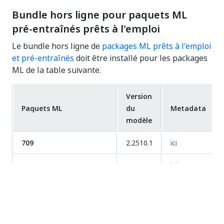
Bundle hors ligne pour paquets ML
pré-entraînés prêts à l'emploi
Le bundle hors ligne de
packages ML prêts à l'emploi
et pré-entraînés
doit être installé pour les packages
ML de la table suivante.
Version
Paquets ML
du
Metadata
modèle
709
2.2510.1
ici
941X
2.2510.1
ici
1040
2.2510.1
ici
1040ScheduleC
2.2510.1
ici