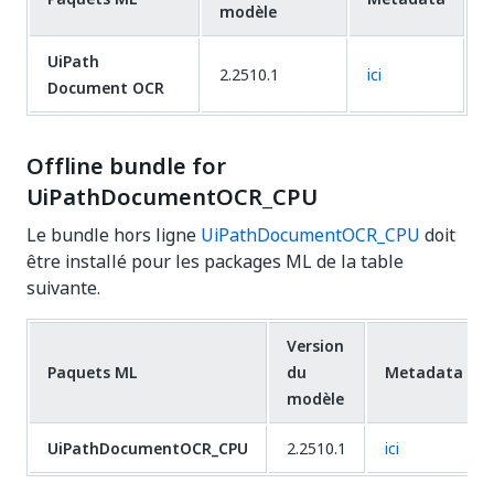
modèle
UiPath
2.2510.1
ici
Document OCR
Offline bundle for
UiPathDocumentOCR_CPU
Le bundle hors ligne
UiPathDocumentOCR_CPU
doit
être installé pour les packages ML de la table
suivante.
Version
Paquets ML
du
Metadata
modèle
UiPathDocumentOCR_CPU
2.2510.1
ici