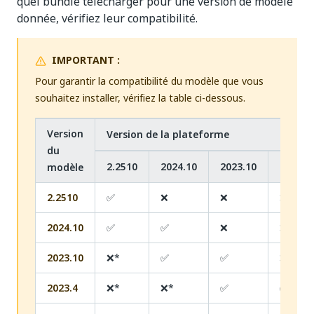
quel bundle télécharger pour une version de modèle
donnée, vérifiez leur compatibilité.
IMPORTANT :
Pour garantir la compatibilité du modèle que vous
souhaitez installer, vérifiez la table ci-dessous.
Version
Version de la plateforme
du
2.2510
2024.10
2023.10
2023.4
modèle
2.2510
✅
❌
❌
❌
2024.10
✅
✅
❌
❌
2023.10
❌*
✅
✅
❌
2023.4
❌*
❌*
✅
✅