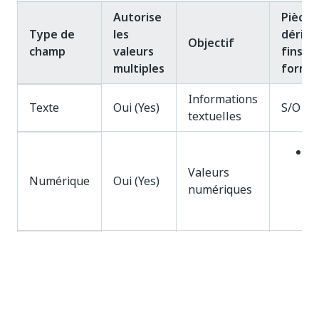
Autorise
Pièces
Type de
les
dérivé
Objectif
champ
valeurs
fins d
multiples
forma
Informations
Texte
Oui (Yes)
S/O
textuelles
V
(
Valeurs
Numérique
Oui (Yes)
h
numériques
d