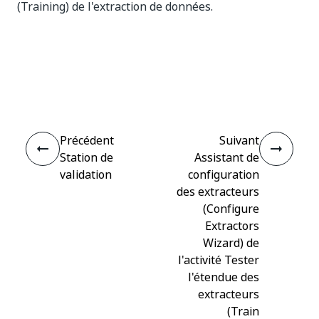
(Training) de l'extraction de données.
Oui
Non
thumb_up
thumb_down
Précédent
Suivant
Station de
Assistant de
validation
configuration
des extracteurs
(Configure
Extractors
Wizard) de
l'activité Tester
l'étendue des
extracteurs
(Train