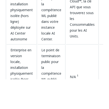
Cloud™, la clé
installation
la
API que vous
physiquement
compétence
trouverez sous
S/O
isolée (hors
ML publié
les
ligne)
dans votre
Consommables
déployée sur
instance
pour les AI
AI Center
locale AI
Units.
autonome
Center.
Enterprise en
Le point de
version
terminaison
locale,
public pour
installation
la
physiquement
compétence
1
S/O
N/A
isolée (hors
ML publié
ligne)
dans votre
déployée sur
instance
AI Center
locale AI
autonome
Center.