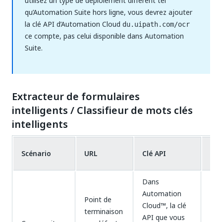
utilisez un type de déploiement différent tel
qu’Automation Suite hors ligne, vous devrez ajouter
la clé API d’Automation Cloud
du.uipath.com/ocr
ce compte, pas celui disponible dans Automation
Suite.
Extracteur de formulaires
intelligents / Classifieur de mots clés
intelligents
Scénario
URL
Clé API
Lim
Dans
Automation
Point de
Do
Cloud™, la clé
terminaison
de 
API que vous