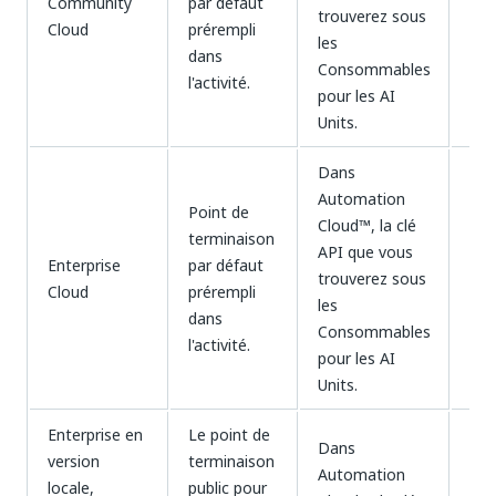
Community
par défaut
ma
trouverez sous
Cloud
prérempli
Ma
les
dans
50 
Consommables
l'activité.
par
pour les AI
Units.
Dans
Automation
Point de
Cloud™, la clé
terminaison
API que vous
Enterprise
par défaut
trouverez sous
S/O
Cloud
prérempli
les
dans
Consommables
l'activité.
pour les AI
Units.
Enterprise en
Le point de
Dans
version
terminaison
Automation
locale,
public pour