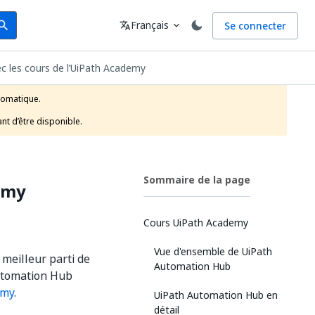
arch
Langue
Français
Se connecter
earch
translate
expand_more
ec les cours de l’UiPath Academy
tomatique.

nt d’être disponible.
Sommaire de la page
demy
Cours UiPath Academy
Vue d'ensemble de UiPath
 meilleur parti de
Automation Hub
Automation Hub
emy
.
UiPath Automation Hub en
détail