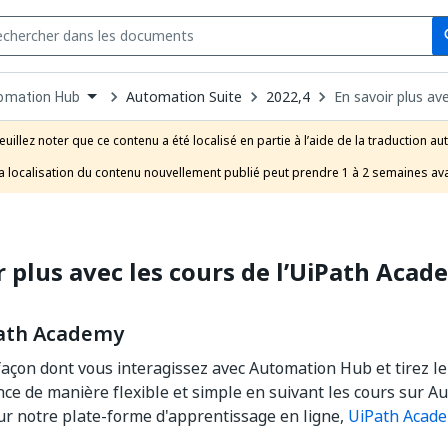
Se
s
n
Automation Suite
2022,4
En savoir plus av
omation Hub
pdown
se
euillez noter que ce contenu a été localisé en partie à l’aide de la traduction au
uct
a localisation du contenu nouvellement publié peut prendre 1 à 2 semaines ava
r plus avec les cours de l’UiPath Aca
ath Academy
façon dont vous interagissez avec Automation Hub et tirez le
nce de manière flexible et simple en suivant les cours sur 
ur notre plate-forme d'apprentissage en ligne,
UiPath Acad