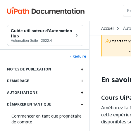
Ope
Accueil
Aut
Dro
Guide utilisateur d'Automation
to
Hub
choo
Automation Suite
·
2022.4
V
Important :
prod
L
- Réduire
NOTES DE PUBLICATION
En savoi
DÉMARRAGE
AUTORISATIONS
Cours UiP
DÉMARRER EN TANT QUE
Améliorez la 
cette expérie
Commencer en tant que propriétaire
disponibles s
de compte