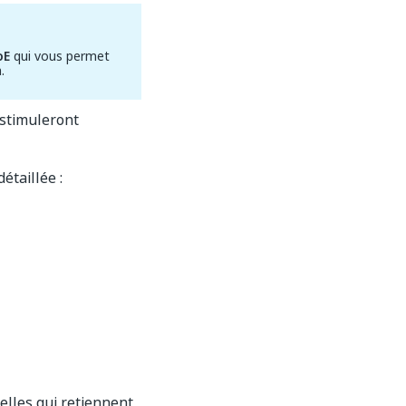
oE
qui vous permet
.
stimuleront
étaillée :
celles qui retiennent