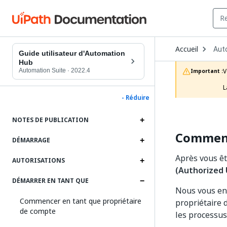
Ope
Accueil
Aut
Dro
Guide utilisateur d'Automation
to
Hub
choo
Automation Suite
·
2022.4
V
Important :
prod
L
- Réduire
NOTES DE PUBLICATION
Commence
DÉMARRAGE
Après vous êt
AUTORISATIONS
(Authorized 
DÉMARRER EN TANT QUE
Nous vous e
Commencer en tant que propriétaire
propriétaire 
de compte
les processus