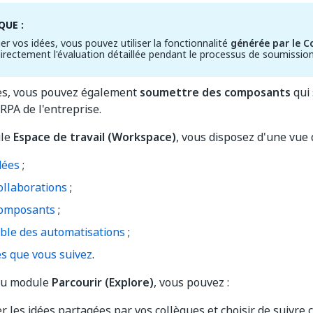
UE :
er vos idées, vous pouvez utiliser la fonctionnalité
générée par le C
directement l'évaluation détaillée pendant le processus de soumission
ées, vous pouvez également
soumettre des composants
qui 
 RPA de l'entreprise.
ule
Espace de travail (Workspace)
, vous disposez d'une vue d
dées
;
ollaborations
;
omposants
;
le des automatisations
;
es que vous suivez
.
au module
Parcourir (Explore)
, vous pouvez :
er les idées partagées par vos collègues et choisir de suivre 