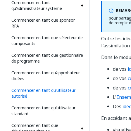
Commencer en tant
qu’administrateur système
REMARQ
pour partag
Commencer en tant que sponsor
de remplir 
RPA
Commencer en tant que sélecteur de
Outre les id
composants
l'assimilation
Commencer en tant que gestionnaire
Dans le mod
de programme
de vos
i
Commencer en tant qu’approbateur
de vos
c
d’idées
de vos
c
Commencer en tant qu’utilisateur
autorisé
L'
Ensemb
Des
idé
Commencer en tant qu’utilisateur
standard
En accédant 
Commencer en tant que
visualis