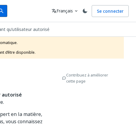
arch
Langue
Français
Se connecter
earch
translate
expand_more
t qu’utilisateur autorisé
tomatique.

nt d’être disponible.
Contribuez à améliorer
cette page
r autorisé
e.
xpert en la matière,
us, vous connaissez