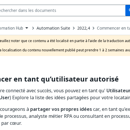
Se
s
n
Automation Suite
2022,4
Commencer en tan
omation Hub
pdown
se
euillez noter que ce contenu a été localisé en partie à l’aide de la traduction au
uct
a localisation du contenu nouvellement publié peut prendre 1 à 2 semaines ava
r en tant qu’utilisateur autorisé
re connecté avec succès, vous pouvez en tant qu'
Utilisateu
User
) Explore la liste des idées partagées pour votre locatair
ncourageons à
partager vos propres idées
car, en tant qu'e
de processus, analyste métier RPA ou consultant en process
 par cœur.