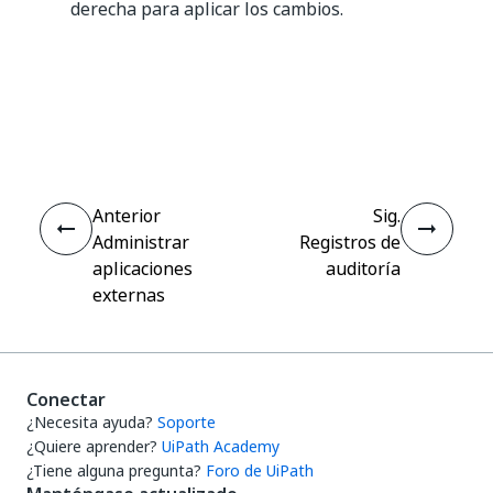
derecha para aplicar los cambios.
Sí
No
thumb_up
thumb_down
Anterior
Sig.
Administrar
Registros de
aplicaciones
auditoría
externas
Conectar
¿Necesita ayuda?
Soporte
¿Quiere aprender?
UiPath Academy
¿Tiene alguna pregunta?
Foro de UiPath