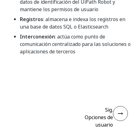
datos de identificación del UiPath Robot y
mantiene los permisos de usuario
Registros
: almacena e indexa los registros en
una base de datos SQL o Elasticsearch
Interconexión
: actúa como punto de
comunicación centralizado para las soluciones o
aplicaciones de terceros
Sí
No
thumb_up
thumb_down
Sig.
Opciones de
usuario