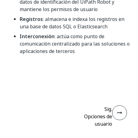
datos de identificación del UiPath Robot y
mantiene los permisos de usuario
Registros
: almacena e indexa los registros en
una base de datos SQL o Elasticsearch
Interconexión
: actúa como punto de
comunicación centralizado para las soluciones o
aplicaciones de terceros
Sí
No
thumb_up
thumb_down
Sig.
Opciones de
usuario