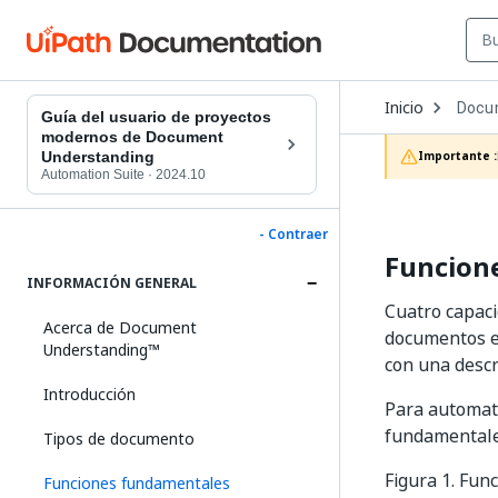
Open
Inicio
Docu
Dropd
Guía del usuario de proyectos
to
modernos de Document
choos
Understanding
Importante :
produc
Automation Suite
·
2024.10
- Contraer
Funcion
INFORMACIÓN GENERAL
Cuatro capac
Acerca de Document
documentos en
Understanding™
con una descr
Introducción
Para automat
fundamentales:
Tipos de documento
Figura 1. Fu
Funciones fundamentales