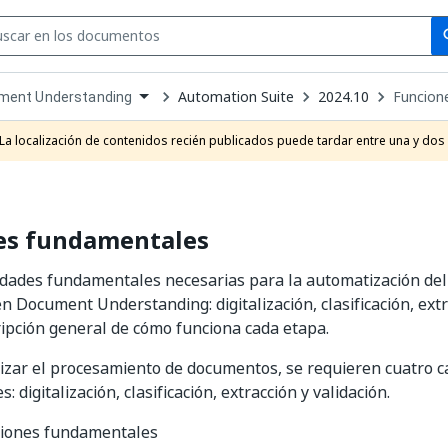
Se
se
Automation Suite
2024.10
Funcion
ment Understanding
own
e
La localización de contenidos recién publicados puede tardar entre una y dos
t
es fundamentales
idades fundamentales necesarias para la automatización de
 Document Understanding: digitalización, clasificación, extra
ipción general de cómo funciona cada etapa.
izar el procesamiento de documentos, se requieren cuatro 
 digitalización, clasificación, extracción y validación.
nciones fundamentales