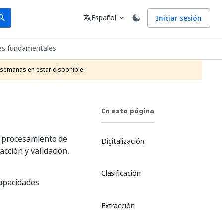
arch
Idioma
Español
Iniciar sesión
arch
translate
expand_more
es fundamentales
 semanas en estar disponible.
En esta página
l procesamiento de
Digitalización
cción y validación,
Clasificación
capacidades
Extracción