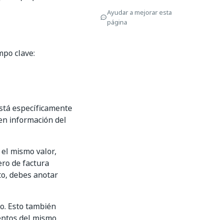
Ayudar a mejorar esta
página
mpo clave:
stá específicamente
en información del
el mismo valor,
ero de factura
to, debes anotar
to. Esto también
mentos del mismo