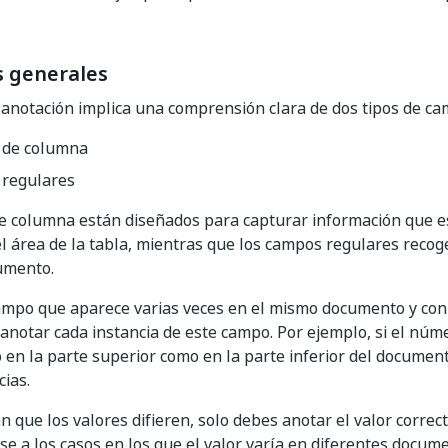
s generales
 anotación implica una comprensión clara de dos tipos de ca
de columna
regulares
e columna están diseñados para capturar información que e
l área de la tabla, mientras que los campos regulares recog
umento.
ampo que aparece varias veces en el mismo documento y con 
anotar cada instancia de este campo. Por ejemplo, si el núm
 en la parte superior como en la parte inferior del documen
ias.
en que los valores difieren, solo debes anotar el valor correc
se a los casos en los que el valor varía en diferentes docu