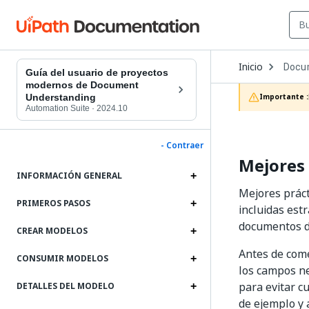
Open
Inicio
Docu
Dropd
Guía del usuario de proyectos
to
modernos de Document
choos
Understanding
Importante :
produc
Automation Suite
·
2024.10
- Contraer
Mejores 
INFORMACIÓN GENERAL
Mejores prác
PRIMEROS PASOS
incluidas est
documentos d
CREAR MODELOS
Antes de come
CONSUMIR MODELOS
los campos ne
para evitar c
DETALLES DEL MODELO
de ejemplo y 