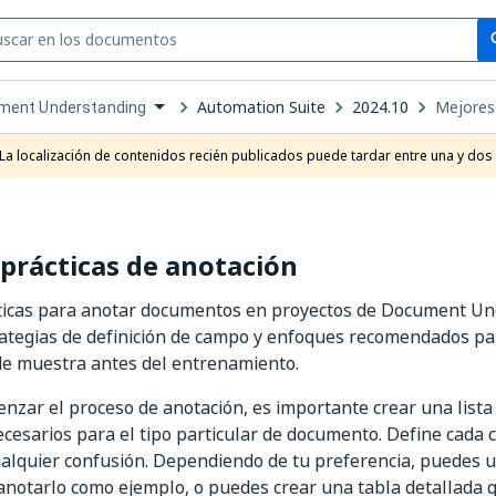
Se
se
Automation Suite
2024.10
Mejores
ment Understanding
own
e
La localización de contenidos recién publicados puede tardar entre una y dos
t
prácticas de anotación
ticas para anotar documentos en proyectos de Document Un
rategias de definición de campo y enfoques recomendados p
e muestra antes del entrenamiento.
nzar el proceso de anotación, es importante crear una lista
cesarios para el tipo particular de documento. Define cada
ualquier confusión. Dependiendo de tu preferencia, puedes 
anotarlo como ejemplo, o puedes crear una tabla detallada 