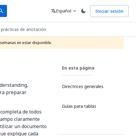
arch
Idioma
Español
Iniciar sesión
arch
translate
expand_more
 prácticas de anotación
 semanas en estar disponible.
En esta página
derstanding,
Directrices generales
ara preparar
Guías para tablas
 completa de todos
 campo claramente
utilizar un documento
que explique cada