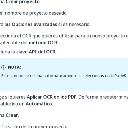
ona
Crear proyecto
.
 el nombre de proyecto deseado.
ra
las Opciones avanzadas
si es necesario.
lecciona el OCR que quieres utilizar para tu nuevo proyecto en
splegable del
método OCR
.
llena la
clave API del OCR
.
NOTA:
Este campo se rellena automáticamente si seleccionas un UiPath®
ge si quieres
Aplicar OCR en los PDF
. De forma predetermina
tablecido en
Automático
.
ona
Crear
.
. Creación de tu primer proyecto