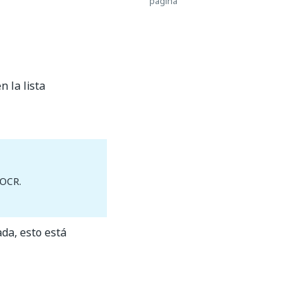
página
 la lista
 OCR.
da, esto está