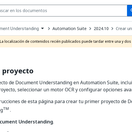
Se
se
Automation Suite
2024.10
Crear u
ment Understanding
own
e
La localización de contenidos recién publicados puede tardar entre una y dos
t
 proyecto
cto de Document Understanding en Automation Suite, inclui
oyecto, seleccionar un motor OCR y configurar opciones ava
trucciones de esta página para crear tu primer proyecto de
TM
ng
.
cument Understanding
.