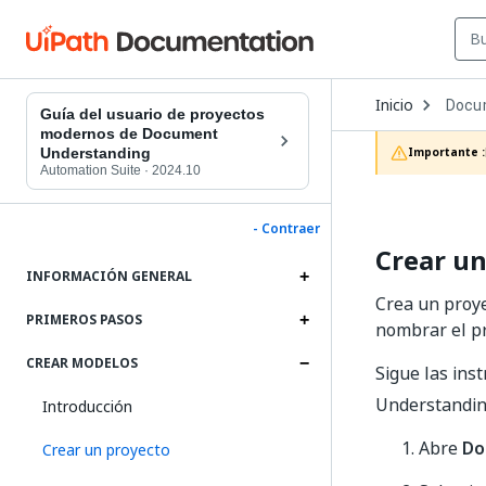
Open
Inicio
Docu
Dropd
Guía del usuario de proyectos
to
modernos de Document
choos
Understanding
Importante :
produc
Automation Suite
·
2024.10
- Contraer
Crear un
INFORMACIÓN GENERAL
Crea un proye
PRIMEROS PASOS
nombrar el pr
CREAR MODELOS
Sigue las ins
Understandi
Introducción
Abre
Do
Crear un proyecto