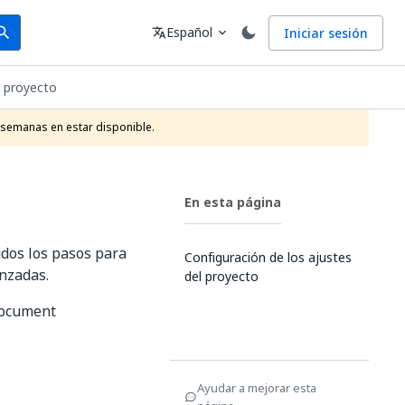
arch
Idioma
Español
Iniciar sesión
arch
translate
expand_more
n proyecto
 semanas en estar disponible.
En esta página
dos los pasos para
Configuración de los ajustes
nzadas.
del proyecto
 Document
Ayudar a mejorar esta