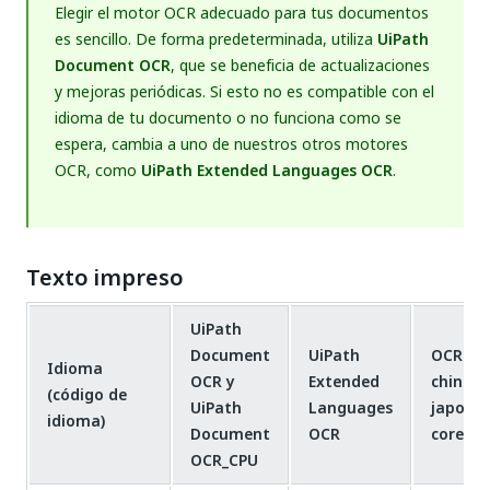
Elegir el motor OCR adecuado para tus documentos
es sencillo. De forma predeterminada, utiliza
UiPath
Document OCR
, que se beneficia de actualizaciones
y mejoras periódicas. Si esto no es compatible con el
idioma de tu documento o no funciona como se
espera, cambia a uno de nuestros otros motores
OCR, como
UiPath Extended Languages OCR
.
Texto impreso
UiPath
Document
UiPath
OCR
Idioma
OCR y
Extended
chino,
(código de
UiPath
Languages
japonés
idioma)
Document
OCR
corean
OCR_CPU