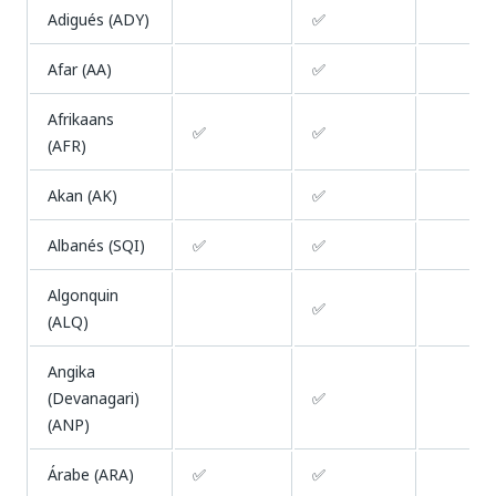
Adigués (ADY)
✅
Afar (AA)
✅
Afrikaans
✅
✅
(AFR)
Akan (AK)
✅
Albanés (SQI)
✅
✅
Algonquin
✅
(ALQ)
Angika
(Devanagari)
✅
(ANP)
Árabe (ARA)
✅
✅