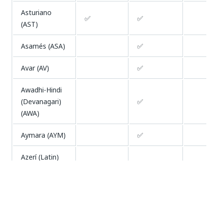
Asturiano
✅
✅
(AST)
Asamés (ASA)
✅
Avar (AV)
✅
Awadhi-Hindi
(Devanagari)
✅
(AWA)
Aymara (AYM)
✅
Azerí (Latin)
✅
(AZ)
Bafia (KSF)
✅
Bagheli (BFY)
✅