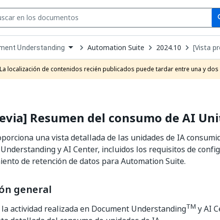
Se
se
Automation Suite
2024.10
[Vista p
ment Understanding
own
e
La localización de contenidos recién publicados puede tardar entre una y dos
t
revia] Resumen del consumo de AI Uni
porciona una vista detallada de las unidades de IA consumid
nderstanding y AI Center, incluidos los requisitos de config
ento de retención de datos para Automation Suite.
ón general
TM
 la actividad realizada en Document Understanding
y AI C