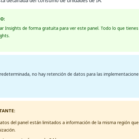
sta detallada del consumo de unidades de IA.
O:
zar Insights de forma gratuita para ver este panel. Todo lo que tiene
ights.
redeterminada, no hay retención de datos para las implementacion
TANTE:
atos del panel están limitados a información de la misma región que 
ización.