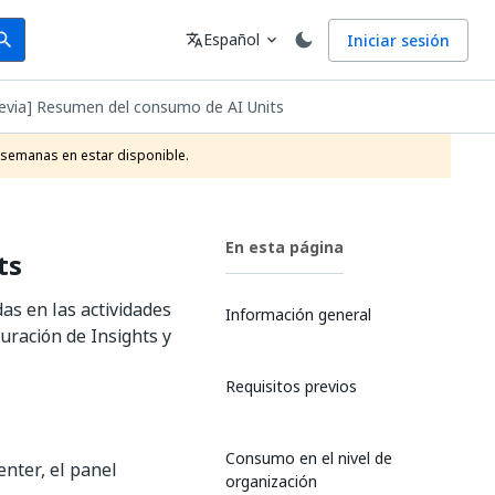
arch
Idioma
Español
Iniciar sesión
arch
translate
expand_more
revia] Resumen del consumo de AI Units
 semanas en estar disponible.
En esta página
ts
as en las actividades
Información general
uración de Insights y
Requisitos previos
Consumo en el nivel de
enter, el panel
organización