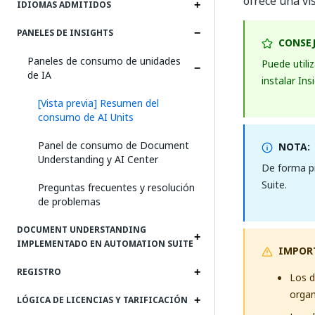
ofrece una vi
IDIOMAS ADMITIDOS
PANELES DE INSIGHTS
CONSEJ
Paneles de consumo de unidades
Puede utili
de IA
instalar Ins
[Vista previa] Resumen del
consumo de AI Units
Panel de consumo de Document
NOTA:
Understanding y AI Center
De forma p
Suite.
Preguntas frecuentes y resolución
de problemas
DOCUMENT UNDERSTANDING
IMPLEMENTADO EN AUTOMATION SUITE
IMPOR
REGISTRO
Los d
organ
LÓGICA DE LICENCIAS Y TARIFICACIÓN