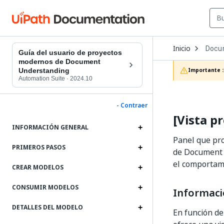
Open
Inicio
Docu
Dropd
Guía del usuario de proyectos
to
modernos de Document
choos
Understanding
Importante :
produc
Automation Suite
·
2024.10
- Contraer
[Vista p
INFORMACIÓN GENERAL
Panel que pro
PRIMEROS PASOS
de Document U
el comportami
CREAR MODELOS
CONSUMIR MODELOS
Informaci
DETALLES DEL MODELO
En función de