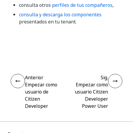
consulta otros
perfiles de tus compañeros
,
consulta y descarga los componentes
presentados en tu tenant.
Sí
No
thumb_up
thumb_down
Anterior
Sig.
Empezar como
Empezar como
usuario de
usuario Citizen
Citizen
Developer
Developer
Power User