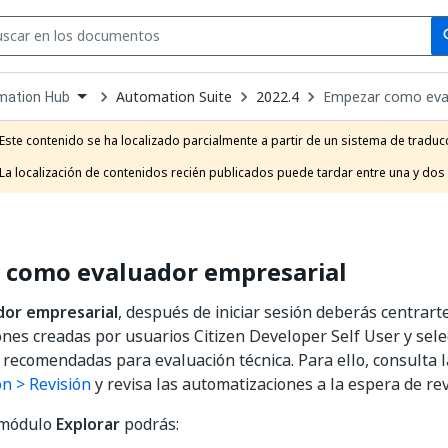
Se
se
Automation Suite
2022.4
Empezar como eval
mation Hub
own
e
Este contenido se ha localizado parcialmente a partir de un sistema de traducc
t
La localización de contenidos recién publicados puede tardar entre una y dos
 como evaluador empresarial
dor empresarial
, después de iniciar sesión deberás centrar
nes creadas por usuarios Citizen Developer Self User y sele
recomendadas para evaluación técnica. Para ello, consulta 
ón > Revisión
y revisa las automatizaciones a la espera de re
l módulo
Explorar
podrás: