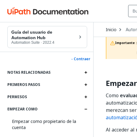
Open
Inicio
Auto
Dropd
Guía del usuario de
to
Automation Hub
choos
Automation Suite
·
2022.4
Importante :
produc
- Contraer
NOTAS RELACIONADAS
Empezar
PRIMEROS PASOS
Como
evalua
PERMISOS
automatizacio
EMPEZAR COMO
merezcan ser 
automatizaci
Empezar como propietario de la
cuenta
Al acceder a