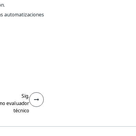
ón.
as automatizaciones
Sig.
mo evaluador
técnico