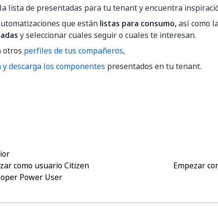
la lista de presentadas para tu tenant y encuentra inspiraci
 automatizaciones que están
listas para consumo,
así como l
tadas
y seleccionar cuales seguir o cuales te interesan.
a otros
perfiles de tus compañeros
,
a y descarga los componentes
presentados en tu tenant.
Sí
No
thumb_up
thumb_down
ior
ar como usuario Citizen
Empezar co
loper Power User