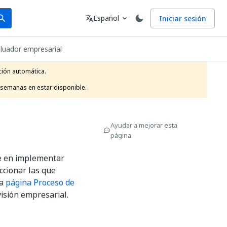
arch
Idioma
Español
Iniciar sesión
arch
translate
expand_more
uador empresarial
ión automática.

 semanas en estar disponible.
Ayudar a mejorar esta
página
te en implementar
ccionar las que
la
página Proceso de
visión empresarial.