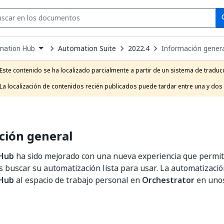
Se
se
Automation Suite
2022.4
Información gener
mation Hub
own
e
Este contenido se ha localizado parcialmente a partir de un sistema de traducc
t
La localización de contenidos recién publicados puede tardar entre una y dos
ción general
 Hub
ha sido mejorado con una nueva experiencia que permit
 buscar su automatización lista para usar. La automatizació
 Hub
al espacio de trabajo personal en
Orchestrator
en unos
Sí
No