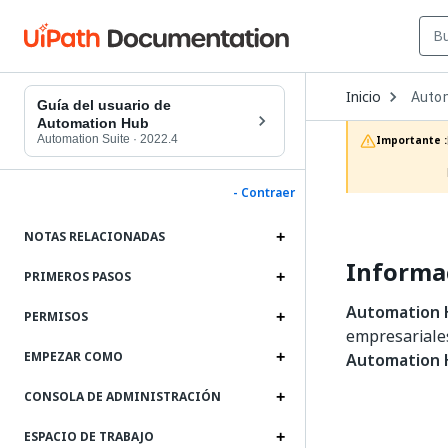
Open
Inicio
Auto
Dropd
Guía del usuario de
to
Automation Hub
choos
Automation Suite
·
2022.4
Importante :
produc
- Contraer
NOTAS RELACIONADAS
Informa
PRIMEROS PASOS
Automation
PERMISOS
empresariales
EMPEZAR COMO
Automation
CONSOLA DE ADMINISTRACIÓN
ESPACIO DE TRABAJO