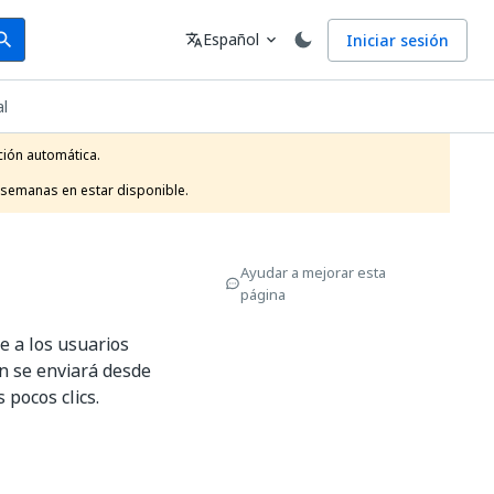
arch
Idioma
Español
Iniciar sesión
arch
translate
expand_more
al
ión automática.

 semanas en estar disponible.
Ayudar a mejorar esta
página
e a los usuarios
n se enviará desde
 pocos clics.