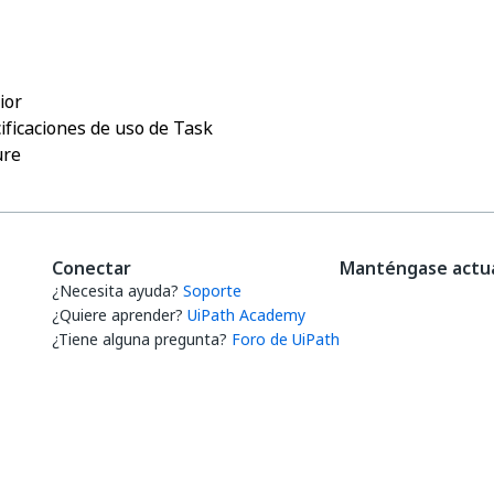
thumb_up
thumb_down
ior
ificaciones de uso de Task
ure
Conectar
Manténgase actua
¿Necesita ayuda?
Soporte
¿Quiere aprender?
UiPath Academy
¿Tiene alguna pregunta?
Foro de UiPath